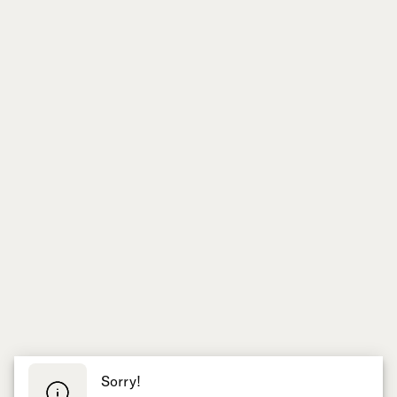
Sorry!