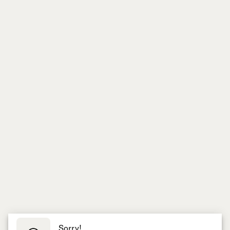
Sorry!