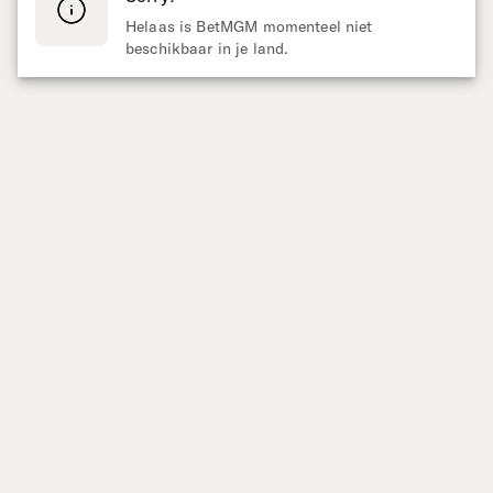
Helaas is BetMGM momenteel niet
beschikbaar in je land.
Aangeboden door
SPORT WEDDEN
CASINO
Live Wedden
Gokkasten
Voetbal
Populair
Darts
Nieuwe Gokkasten
Tennis
Vegas