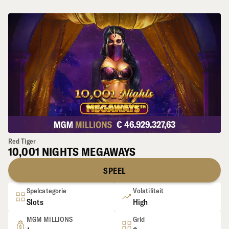
€ 46.929.327,63
Red Tiger
10,001 NIGHTS MEGAWAYS
SPEEL
Spelcategorie
Volatiliteit
Slots
High
MGM MILLIONS
Grid