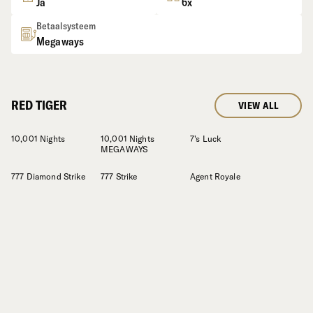
Ja
6x
Betaalsysteem
Megaways
RED TIGER
VIEW ALL
10,001 Nights
10,001 Nights
7's Luck
MEGAWAYS
777 Diamond Strike
777 Strike
Agent Royale