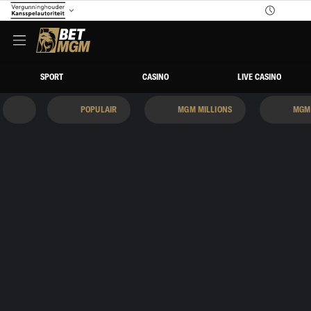
SPORT
CASINO
LIVE CASINO
POPULAIR
MGM MILLIONS
MGM