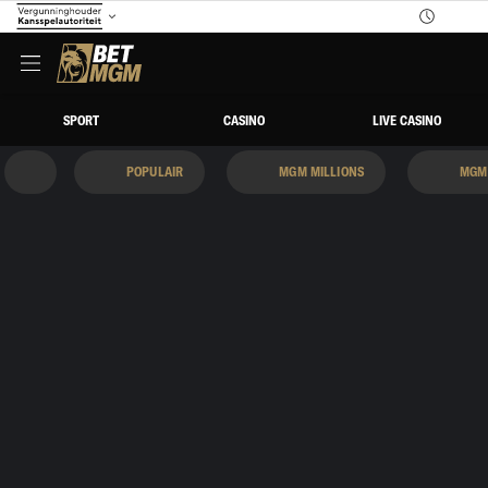
SPORT
CASINO
LIVE CASINO
POPULAIR
MGM MILLIONS
MGM