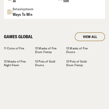
Ja
5x6
Betaalsysteem
Ways To Win
GAMES GLOBAL
VIEW ALL
11 Coins of Fire
12 Masks of Fire
12 Masks of Fire
Drum Frenzy
Drums
12 Masks of Fire:
12 Pots of Gold
12 Pots of Gold:
Night Fever
Drums
Drum Frenzy