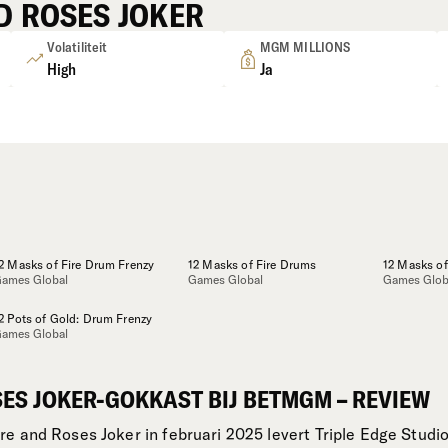
ND ROSES JOKER
Volatiliteit
MGM MILLIONS
High
Ja
2 Masks of Fire Drum Frenzy
12 Masks of Fire Drums
12 Masks of
ames Global
Games Global
Games Glob
2 Pots of Gold: Drum Frenzy
ames Global
SES JOKER-GOKKAST BIJ BETMGM – REVIEW
re and Roses Joker in februari 2025 levert Triple Edge Studi