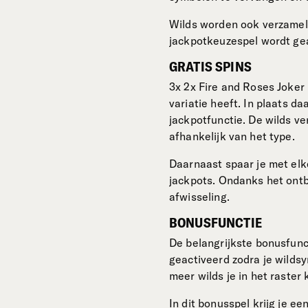
Wilds worden ook verzameld 
jackpotkeuzespel wordt geac
GRATIS SPINS
3x 2x Fire and Roses Joker
variatie heeft. In plaats d
jackpotfunctie. De wilds ve
afhankelijk van het type.
Daarnaast spaar je met elk
jackpots. Ondanks het ontb
afwisseling.
BONUSFUNCTIE
De belangrijkste bonusfunc
geactiveerd zodra je wildsy
meer wilds je in het raster 
In dit bonusspel krijg je ee