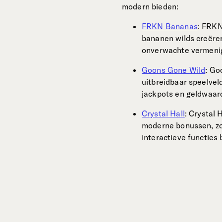
modern bieden:
FRKN Bananas
: FRKN
bananen wilds creëren
onverwachte vermenig
Goons Gone Wild
: Go
uitbreidbaar speelve
jackpots en geldwaard
Crystal Hall
: Crystal
moderne bonussen, zoa
interactieve functies 