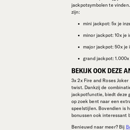
jackpotsymbolen te vinden. 
zijn:
mini jackpot: 5x je inz
minor jackpot: 10x je i
major jackpot: 50x je 
grand jackpot: 1.000x 
BEKIJK OOK DEZE 
3x 2x Fire and Roses Joker
twist. Dankzij de combinat
jackpotfunctie, biedt deze 
op zoek bent naar een extr
speelstijlen. Bovendien is h
bonussen ook interessant bl
Benieuwd naar meer? Bij
B