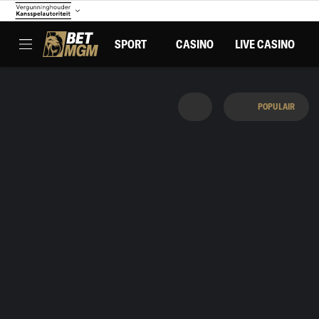
SPORT
CASINO
LIVE CASINO
POPULAIR