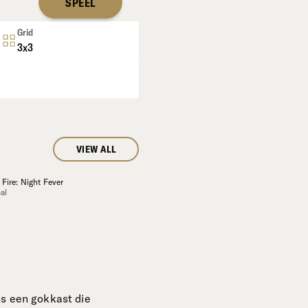
SPEEL
Grid
3x3
VIEW ALL
 Fire: Night Fever
al
os een gokkast die