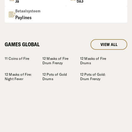
Ja
5x3
Betaalsysteem
Paylines
GAMES GLOBAL
VIEW ALL
11 Coins of Fire
12 Masks of Fire
12 Masks of Fire
Drum Frenzy
Drums
12 Masks of Fire:
12 Pots of Gold
12 Pots of Gold:
Night Fever
Drums
Drum Frenzy