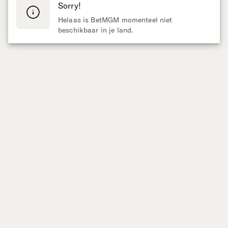
Sorry!
Helaas is BetMGM momenteel niet
beschikbaar in je land.
Aangeboden door
SPORT WEDDEN
CASINO
Live Wedden
Gokkasten
Voetbal
Populair
Darts
Nieuwe Gokkasten
Tennis
Vegas