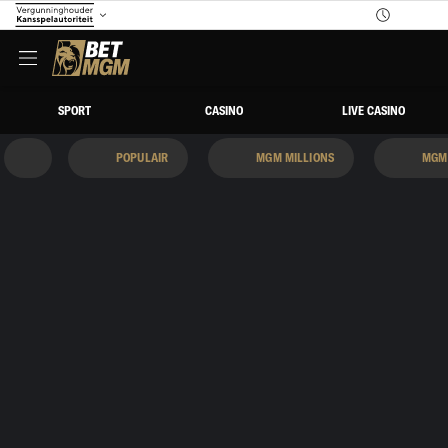
SPORT
CASINO
LIVE CASINO
POPULAIR
MGM MILLIONS
MGM