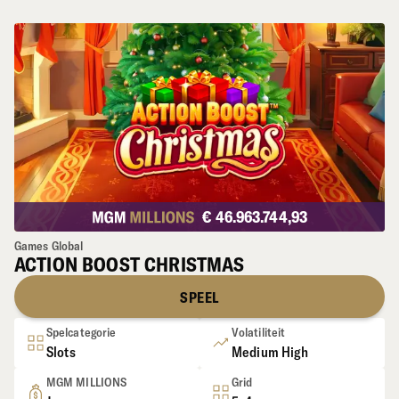
€ 46.963.744,93
Games Global
ACTION BOOST CHRISTMAS
SPEEL
Spelcategorie
Volatiliteit
Slots
Medium High
MGM MILLIONS
Grid