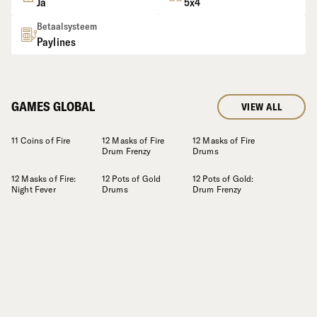
Ja
5x4
Betaalsysteem
Paylines
GAMES GLOBAL
VIEW ALL
11 Coins of Fire
12 Masks of Fire
12 Masks of Fire
Drum Frenzy
Drums
12 Masks of Fire:
12 Pots of Gold
12 Pots of Gold:
Night Fever
Drums
Drum Frenzy