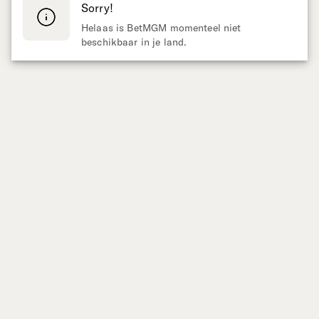
Sorry!
Helaas is BetMGM momenteel niet
beschikbaar in je land.
Aangeboden door
SPORT WEDDEN
CASINO
Live Wedden
Gokkasten
Voetbal
Populair
Darts
Nieuwe Gokkasten
Tennis
Vegas