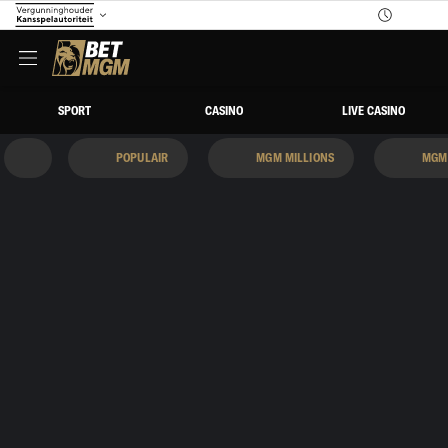
SPORT
CASINO
LIVE CASINO
POPULAIR
MGM MILLIONS
MGM