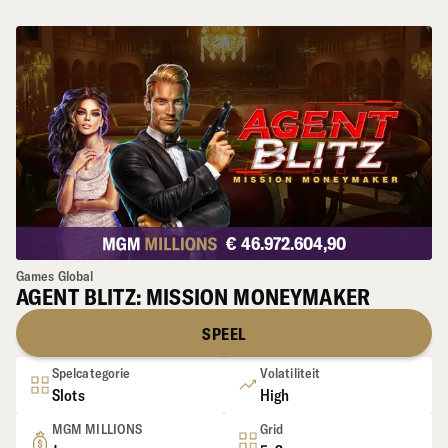
€ 46.972.604,90
Games Global
AGENT BLITZ: MISSION MONEYMAKER
SPEEL
Spelcategorie
Volatiliteit
Slots
High
MGM MILLIONS
Grid