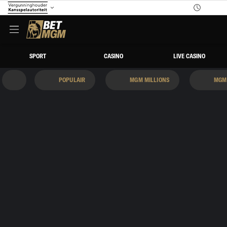
SPORT
CASINO
LIVE CASINO
POPULAIR
MGM MILLIONS
MGM