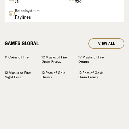
Ja
5x3
Betaalsysteem
Paylines
GAMES GLOBAL
VIEW ALL
11 Coins of Fire
12 Masks of Fire
12 Masks of Fire
Drum Frenzy
Drums
12 Masks of Fire:
12 Pots of Gold
12 Pots of Gold:
Night Fever
Drums
Drum Frenzy