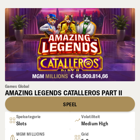
€ 46.909.814,66
Games Global
AMAZING LEGENDS CATALLEROS PART II
SPEEL
Spelcategorie
Volatiliteit
Slots
Medium High
MGM MILLIONS
Grid