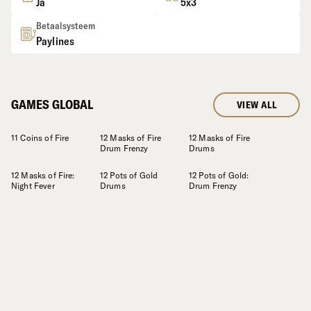
Ja
5x3
Betaalsysteem
Paylines
GAMES GLOBAL
VIEW ALL
11 Coins of Fire
12 Masks of Fire
12 Masks of Fire
Drum Frenzy
Drums
12 Masks of Fire:
12 Pots of Gold
12 Pots of Gold:
Night Fever
Drums
Drum Frenzy