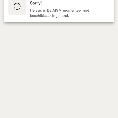
Sorry!
Helaas is BetMGM momenteel niet
beschikbaar in je land.
Aangeboden door
SPORT WEDDEN
CASINO
Live Wedden
Gokkasten
Voetbal
Populair
Darts
Nieuwe Gokkasten
Tennis
Vegas