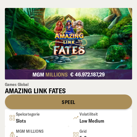
€ 46.972.187,29
Games Global
AMAZING LINK FATES
SPEEL
Spelcategorie
Volatiliteit
Slots
Low Medium
MGM MILLIONS
Grid