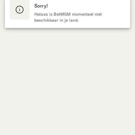
Sorry!
Helaas is BetMGM momenteel niet
beschikbaar in je land.
Aangeboden door
SPORT WEDDEN
CASINO
Live Wedden
Gokkasten
Voetbal
Populair
Darts
Nieuwe Gokkasten
Tennis
Vegas