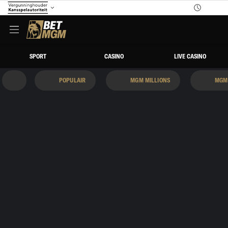
SPORT
CASINO
LIVE CASINO
POPULAIR
MGM MILLIONS
MGM