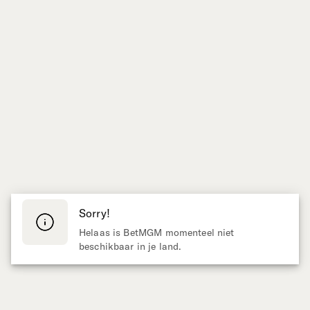
Sorry!
Helaas is BetMGM momenteel niet
beschikbaar in je land.