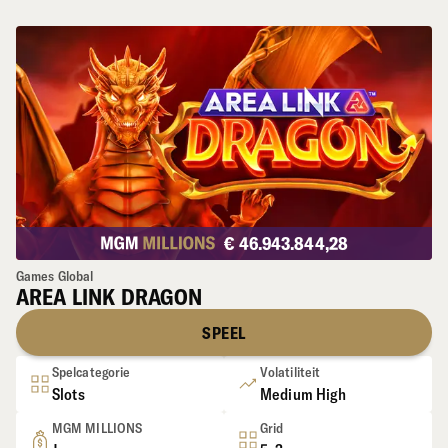
€ 46.943.844,28
Games Global
AREA LINK DRAGON
SPEEL
Spelcategorie
Volatiliteit
Slots
Medium High
MGM MILLIONS
Grid