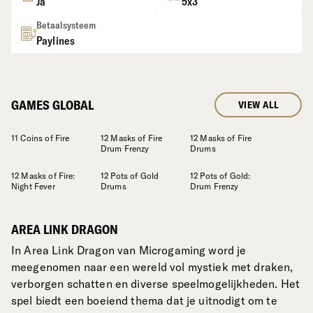
Ja
5x3
Betaalsysteem
Paylines
GAMES GLOBAL
VIEW ALL
11 Coins of Fire
12 Masks of Fire
12 Masks of Fire
Drum Frenzy
Drums
12 Masks of Fire:
12 Pots of Gold
12 Pots of Gold:
Night Fever
Drums
Drum Frenzy
AREA LINK DRAGON
In Area Link Dragon van Microgaming word je
meegenomen naar een wereld vol mystiek met draken,
verborgen schatten en diverse speelmogelijkheden. Het
spel biedt een boeiend thema dat je uitnodigt om te