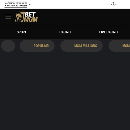
SPORT
CASINO
LIVE CASINO
POPULAIR
MGM MILLIONS
MGM