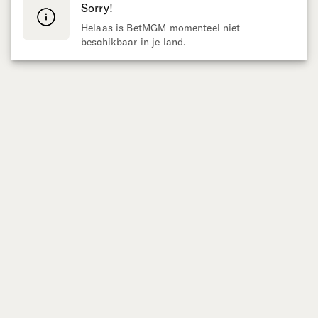
Sorry!
Helaas is BetMGM momenteel niet
beschikbaar in je land.
Aangeboden door
SPORT WEDDEN
CASINO
Live Wedden
Gokkasten
Voetbal
Populair
Darts
Nieuwe Gokkasten
Tennis
Vegas