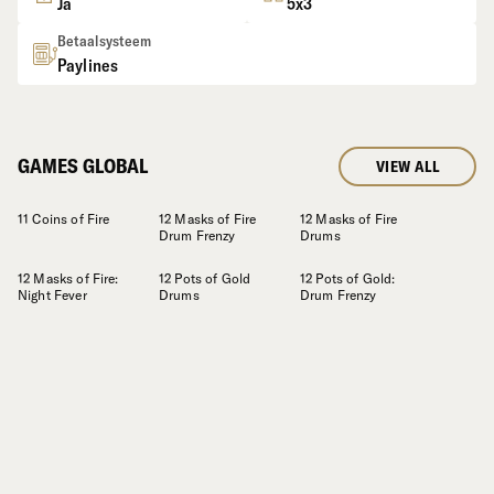
Ja
5x3
Betaalsysteem
Paylines
GAMES GLOBAL
VIEW ALL
11 Coins of Fire
12 Masks of Fire
12 Masks of Fire
Drum Frenzy
Drums
12 Masks of Fire:
12 Pots of Gold
12 Pots of Gold:
Night Fever
Drums
Drum Frenzy