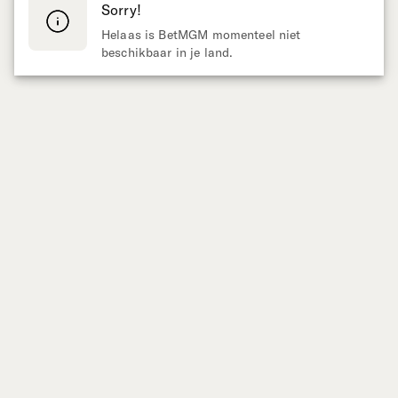
Sorry!
Helaas is BetMGM momenteel niet
beschikbaar in je land.
Aangeboden door
SPORT WEDDEN
CASINO
Live Wedden
Gokkasten
Voetbal
Populair
Darts
Nieuwe Gokkasten
Tennis
Vegas