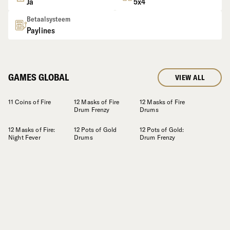
Ja
5x4
Betaalsysteem
Paylines
GAMES GLOBAL
VIEW ALL
11 Coins of Fire
12 Masks of Fire
12 Masks of Fire
Drum Frenzy
Drums
12 Masks of Fire:
12 Pots of Gold
12 Pots of Gold:
Night Fever
Drums
Drum Frenzy