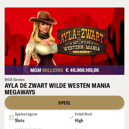
€ 46.966.169,66
MGA Games
AYLA DE ZWART WILDE WESTEN MANIA
MEGAWAYS
SPEEL
Spelcategorie
Volatiliteit
Slots
High