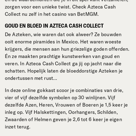
zorgen voor een unieke twist. Check Azteca Cash
Collect nu zelf in het casino van BetMGM.
GOUD EN BLOED IN AZTECA CASH COLLECT
De Azteken, wie waren dat ook alweer? Ze bouwden
ooit enorme piramides in Mexico. Het waren woeste
krijgers, die mensen aan hun griezelige goden offerden.
Én ze maakten prachtige kunstwerken van goud en
veren. In Azteca Cash Collect ga jij op jacht naar die
schatten. Hopelijk laten de bloeddorstige Azteken je
ondertussen met rust…
In deze online gokkast scoor je combinaties van drie,
vier of vijf dezelfde symbolen op 30 winlijnen. Vijf
dezelfde Azen, Heren, Vrouwen of Boeren je 1,5 keer je
inleg op. Vijf Halskettingen, Oorhangers, Schilden,
Zwaarden of Helmen geven je 2,6 tot 6 keer je eigen
inzet terug.