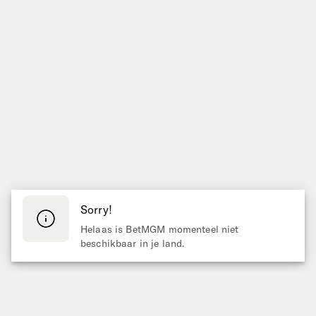
Sorry!
Helaas is BetMGM momenteel niet
beschikbaar in je land.