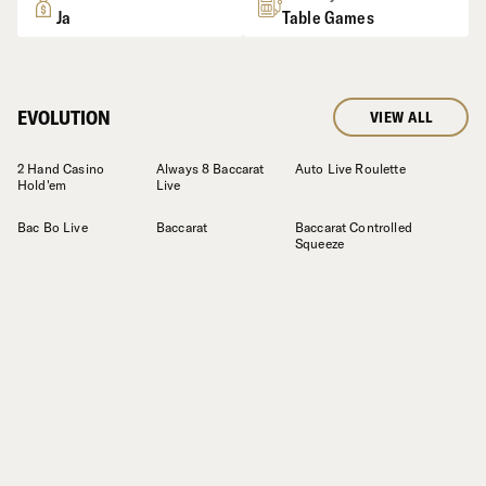
Ja
Table Games
EVOLUTION
VIEW ALL
2 Hand Casino
Always 8 Baccarat
Auto Live Roulette
Hold'em
Live
Bac Bo Live
Baccarat
Baccarat Controlled
Squeeze