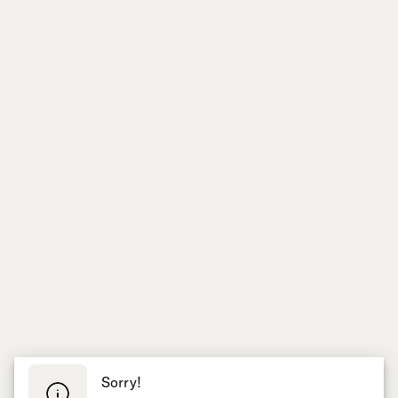
Sorry!