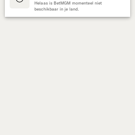
Helaas is BetMGM momenteel niet
beschikbaar in je land.
Aangeboden door
SPORT WEDDEN
CASINO
Live Wedden
Gokkasten
Voetbal
Populair
Darts
Nieuwe Gokkasten
Tennis
Vegas
Blog
Megaways