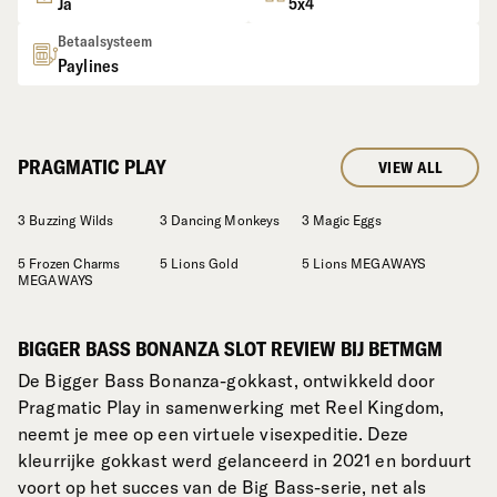
Ja
5x4
Betaalsysteem
Paylines
PRAGMATIC PLAY
VIEW ALL
3 Buzzing Wilds
3 Dancing Monkeys
3 Magic Eggs
5 Frozen Charms
5 Lions Gold
5 Lions MEGAWAYS
MEGAWAYS
BIGGER BASS BONANZA SLOT REVIEW BIJ BETMGM
De Bigger Bass Bonanza-gokkast, ontwikkeld door
Pragmatic Play in samenwerking met Reel Kingdom,
neemt je mee op een virtuele visexpeditie. Deze
kleurrijke gokkast werd gelanceerd in 2021 en borduurt
voort op het succes van de Big Bass-serie, net als