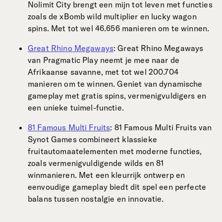
Nolimit City brengt een mijn tot leven met functies
zoals de xBomb wild multiplier en lucky wagon
spins. Met tot wel 46.656 manieren om te winnen.
Great Rhino Megaways
: Great Rhino Megaways
van Pragmatic Play neemt je mee naar de
Afrikaanse savanne, met tot wel 200.704
manieren om te winnen. Geniet van dynamische
gameplay met gratis spins, vermenigvuldigers en
een unieke tuimel-functie.
81 Famous Multi Fruits
: 81 Famous Multi Fruits van
Synot Games combineert klassieke
fruitautomaatelementen met moderne functies,
zoals vermenigvuldigende wilds en 81
winmanieren. Met een kleurrijk ontwerp en
eenvoudige gameplay biedt dit spel een perfecte
balans tussen nostalgie en innovatie.