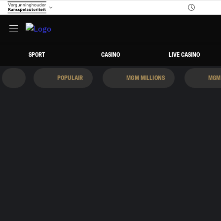
SPORT
CASINO
LIVE CASINO
POPULAIR
MGM MILLIONS
MGM