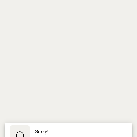
Sorry!