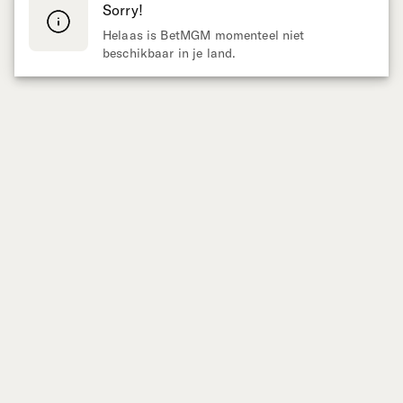
Sorry!
Helaas is BetMGM momenteel niet
beschikbaar in je land.
Aangeboden door
SPORT WEDDEN
CASINO
Live Wedden
Gokkasten
Voetbal
Populair
Darts
Nieuwe Gokkasten
Tennis
Vegas