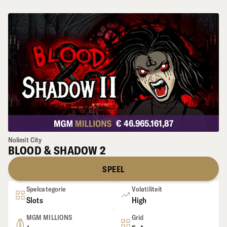
€ 46.965.161,87
Nolimit City
BLOOD & SHADOW 2
SPEEL
Spelcategorie
Volatiliteit
Slots
High
MGM MILLIONS
Grid