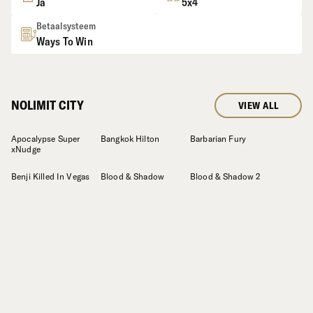
Ja
5x4
Betaalsysteem
Ways To Win
NOLIMIT CITY
VIEW ALL
Apocalypse Super
Bangkok Hilton
Barbarian Fury
xNudge
Benji Killed In Vegas
Blood & Shadow
Blood & Shadow 2