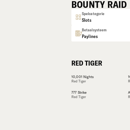
BOUNTY RAID
Spelcategorie
Slots
Betaalsysteem
Paylines
RED TIGER
10,001 Nights
1
Red Tiger
R
777 Strike
A
Red Tiger
R