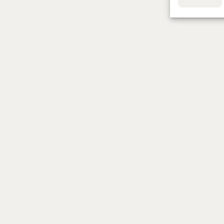
SPORT WEDDEN
Live Wedden
Voetbal
Darts
Tennis
Blog