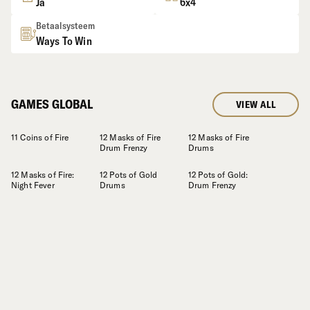
Ja
6x4
Betaalsysteem
Ways To Win
GAMES GLOBAL
VIEW ALL
11 Coins of Fire
12 Masks of Fire
12 Masks of Fire
Drum Frenzy
Drums
12 Masks of Fire:
12 Pots of Gold
12 Pots of Gold:
Night Fever
Drums
Drum Frenzy