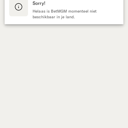
Sorry!
Helaas is BetMGM momenteel niet
beschikbaar in je land.
Aangeboden door
SPORT WEDDEN
CASINO
Live Wedden
Gokkasten
Voetbal
Populair
Darts
Nieuwe Gokkasten
Tennis
Vegas