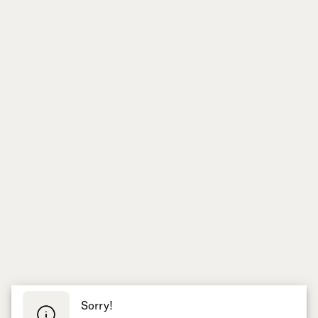
Sorry!