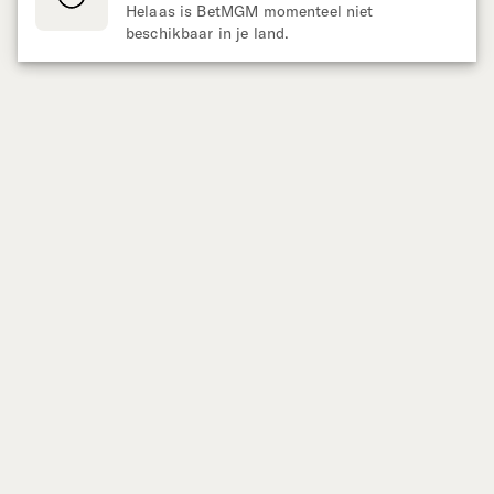
Helaas is BetMGM momenteel niet
beschikbaar in je land.
Aangeboden door
SPORT WEDDEN
CASINO
Live Wedden
Gokkasten
Voetbal
Populair
Darts
Nieuwe Gokkasten
Tennis
Vegas
Blog
Megaways