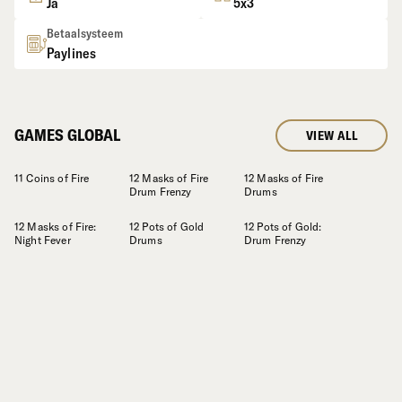
Ja
5x3
Betaalsysteem
Paylines
GAMES GLOBAL
VIEW ALL
11 Coins of Fire
12 Masks of Fire
12 Masks of Fire
Drum Frenzy
Drums
12 Masks of Fire:
12 Pots of Gold
12 Pots of Gold:
Night Fever
Drums
Drum Frenzy