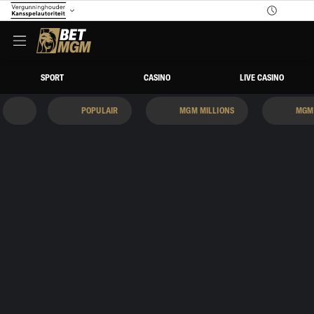
SPORT
CASINO
LIVE CASINO
POPULAIR
MGM MILLIONS
MGM