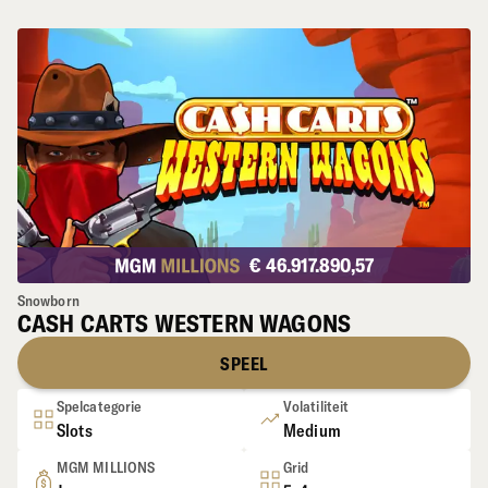
€ 46.917.890,57
Snowborn
CASH CARTS WESTERN WAGONS
SPEEL
Spelcategorie
Volatiliteit
Slots
Medium
MGM MILLIONS
Grid