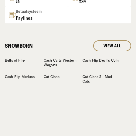
Ja
5x4
Betaalsysteem
Paylines
SNOWBORN
VIEW ALL
Bells of Fire
Cash Carts Western
Cash Flip Devil's Coin
Wagons
Cash Flip Medusa
Cat Clans
Cat Clans 2 - Mad
Cats