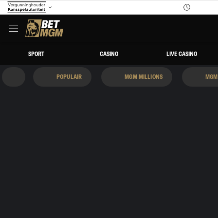
SPORT
CASINO
LIVE CASINO
POPULAIR
MGM MILLIONS
MGM