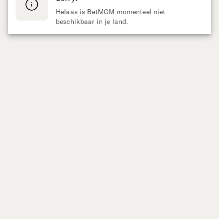
Helaas is BetMGM momenteel niet
beschikbaar in je land.
Aangeboden door
SPORT WEDDEN
CASINO
Live Wedden
Gokkasten
Voetbal
Populair
Darts
Nieuwe Gokkasten
Tennis
Vegas