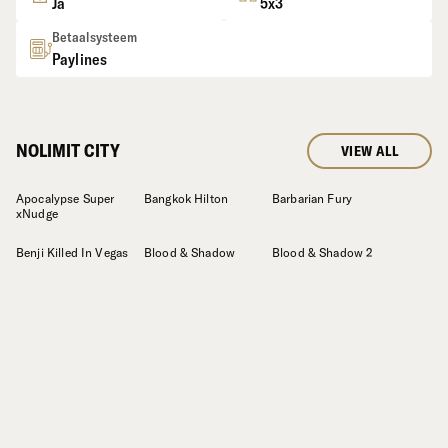
Ja
5x3
Betaalsysteem
Paylines
NOLIMIT CITY
VIEW ALL
Apocalypse Super
Bangkok Hilton
Barbarian Fury
xNudge
Benji Killed In Vegas
Blood & Shadow
Blood & Shadow 2