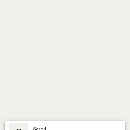
Sorry!