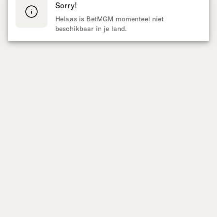
Sorry!
Helaas is BetMGM momenteel niet
beschikbaar in je land.
Aangeboden door
SPORT WEDDEN
CASINO
Live Wedden
Gokkasten
Voetbal
Populair
Darts
Nieuwe Gokkasten
Tennis
Vegas