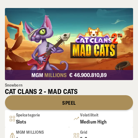
€ 46.900.810,89
Snowborn
CAT CLANS 2 - MAD CATS
SPEEL
Spelcategorie
Volatiliteit
Slots
Medium High
MGM MILLIONS
Grid