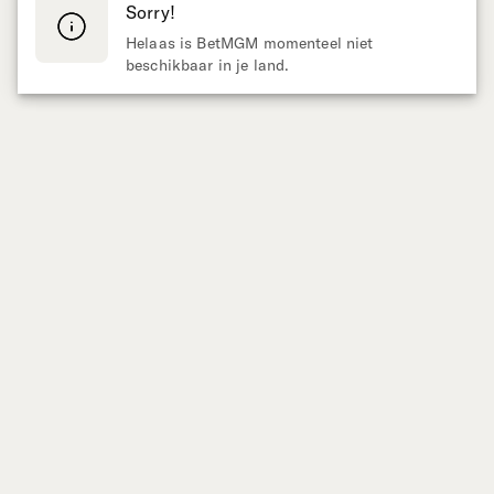
Sorry!
Helaas is BetMGM momenteel niet
beschikbaar in je land.
Aangeboden door
SPORT WEDDEN
CASINO
Live Wedden
Gokkasten
Voetbal
Populair
Darts
Nieuwe Gokkasten
Tennis
Vegas