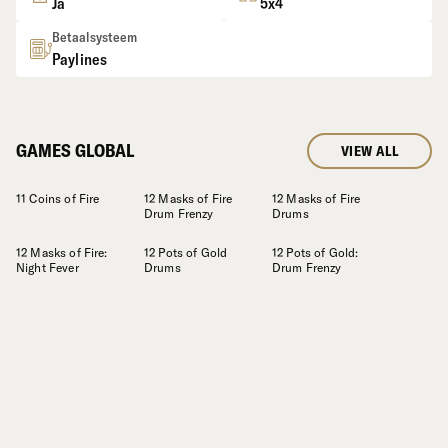
Ja
5x4
Betaalsysteem
Paylines
GAMES GLOBAL
VIEW ALL
11 Coins of Fire
12 Masks of Fire
12 Masks of Fire
Drum Frenzy
Drums
12 Masks of Fire:
12 Pots of Gold
12 Pots of Gold:
Night Fever
Drums
Drum Frenzy