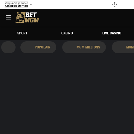
SPORT
CASINO
LIVE CASINO
POPULAIR
MGM MILLIONS
MGM