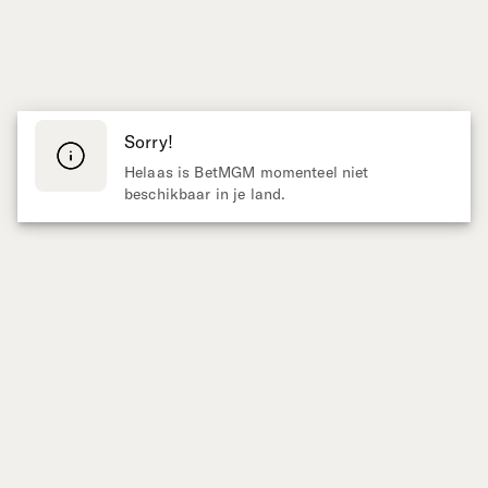
Sorry!
Helaas is BetMGM momenteel niet
beschikbaar in je land.
Aangeboden door
SPORT WEDDEN
CASINO