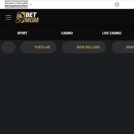
SPORT
CASINO
LIVE CASINO
POPULAIR
MGM MILLIONS
MGM