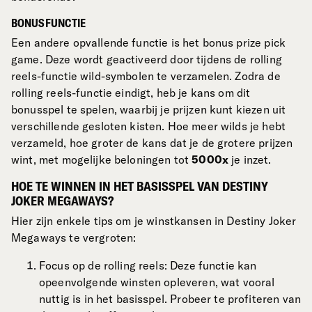
BONUSFUNCTIE
Een andere opvallende functie is het bonus prize pick
game. Deze wordt geactiveerd door tijdens de rolling
reels-functie wild-symbolen te verzamelen. Zodra de
rolling reels-functie eindigt, heb je kans om dit
bonusspel te spelen, waarbij je prijzen kunt kiezen uit
verschillende gesloten kisten. Hoe meer wilds je hebt
verzameld, hoe groter de kans dat je de grotere prijzen
wint, met mogelijke beloningen tot
5000x
je inzet.
HOE TE WINNEN IN HET BASISSPEL VAN DESTINY
JOKER MEGAWAYS?
Hier zijn enkele tips om je winstkansen in Destiny Joker
Megaways te vergroten:
Focus op de rolling reels: Deze functie kan
opeenvolgende winsten opleveren, wat vooral
nuttig is in het basisspel. Probeer te profiteren van