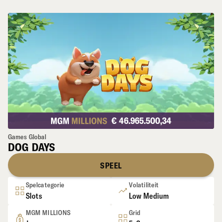
€ 46.965.500,34
Games Global
DOG DAYS
SPEEL
Spelcategorie
Volatiliteit
Slots
Low Medium
MGM MILLIONS
Grid