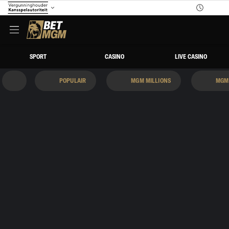
SPORT
CASINO
LIVE CASINO
POPULAIR
MGM MILLIONS
MGM