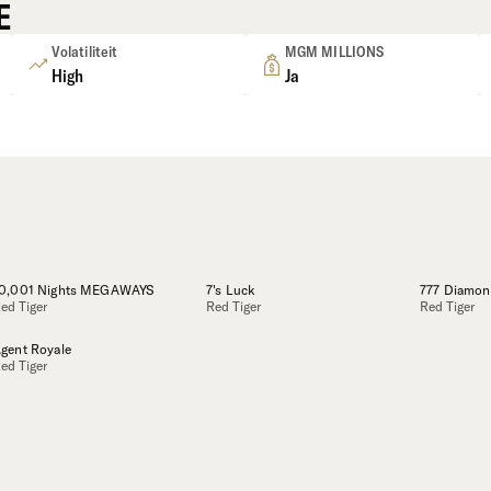
E
Volatiliteit
MGM MILLIONS
High
Ja
0,001 Nights MEGAWAYS
7's Luck
777 Diamond
ed Tiger
Red Tiger
Red Tiger
gent Royale
ed Tiger