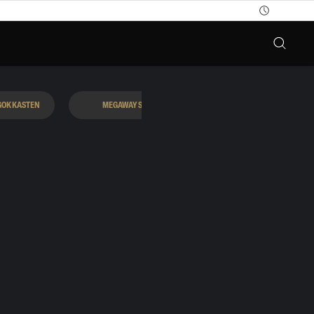
GOKKASTEN
MEGAWAYS
GOKKASTEN
CRASH