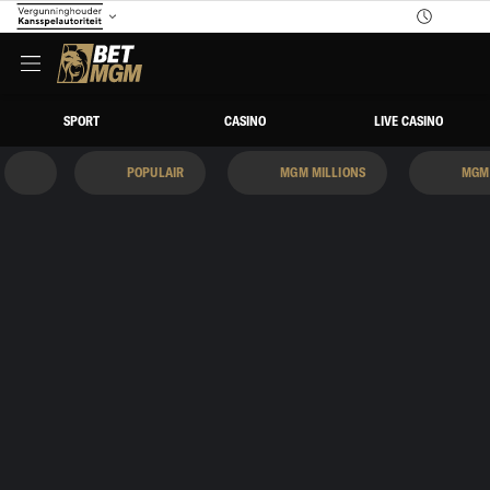
SPORT
CASINO
LIVE CASINO
POPULAIR
MGM MILLIONS
MGM