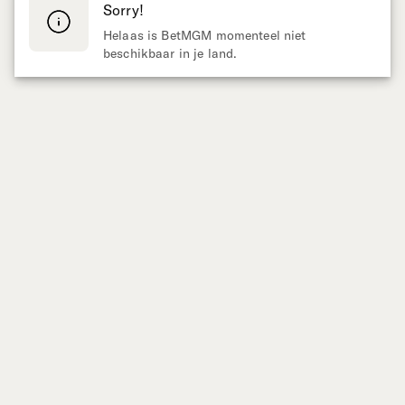
Sorry!
Helaas is BetMGM momenteel niet
beschikbaar in je land.
Aangeboden door
SPORT WEDDEN
CASINO
Live Wedden
Gokkasten
Voetbal
Populair
Darts
Nieuwe Gokkasten
Tennis
Vegas