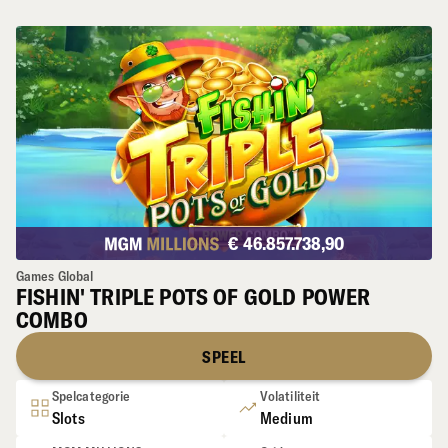
€ 46.857.738,90
Games Global
FISHIN' TRIPLE POTS OF GOLD POWER
COMBO
SPEEL
Spelcategorie
Volatiliteit
Slots
Medium