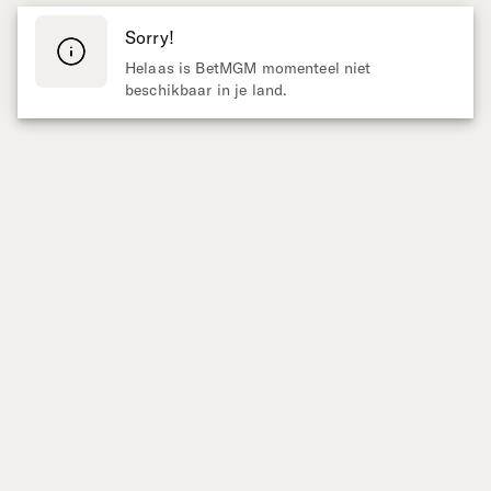
Sorry!
Helaas is BetMGM momenteel niet
beschikbaar in je land.
Aangeboden door
SPORT WEDDEN
CASINO
Live Wedden
Gokkasten
Voetbal
Populair
Darts
Nieuwe Gokkasten