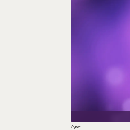
Synot