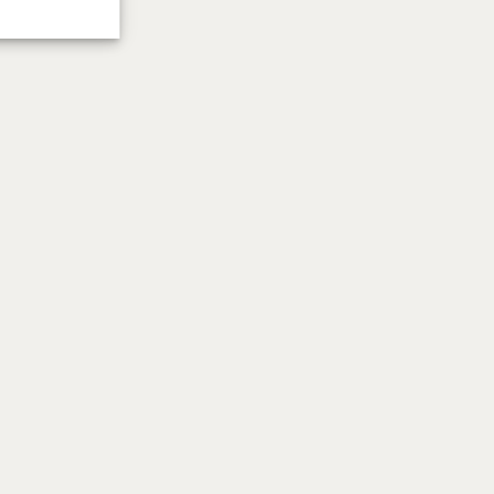
BETMGM
Over Ons
Apps
Affiliates
The Club by BetMGM
Wedregels