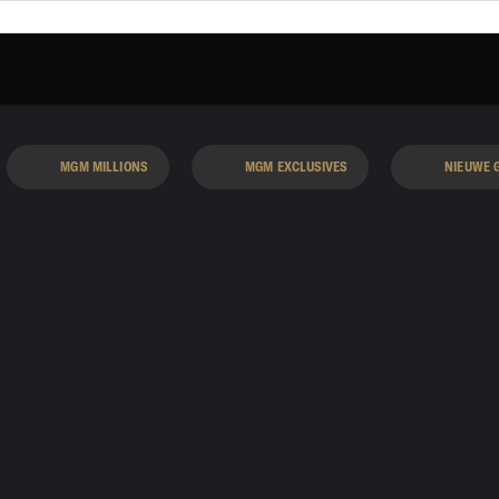
MGM MILLIONS
MGM EXCLUSIVES
NIEUWE 