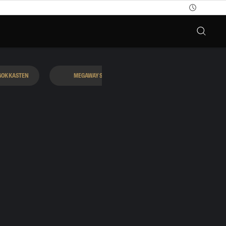
GOKKASTEN
MEGAWAYS
GOKKASTEN
CRASH