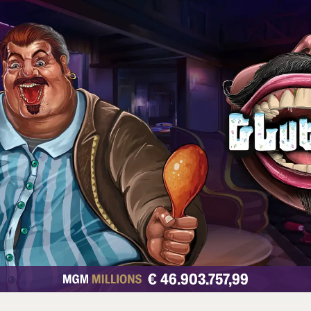
€ 46.903.757,99