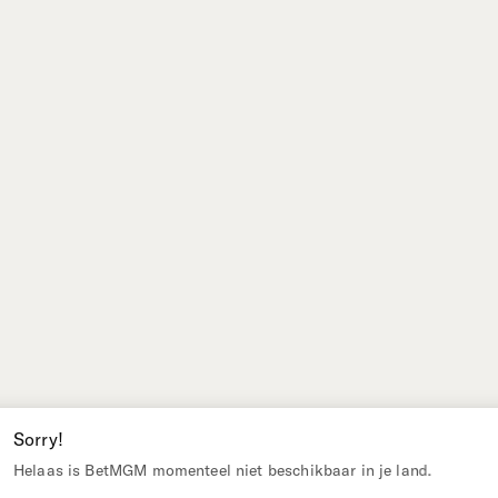
Sorry!
Helaas is BetMGM momenteel niet beschikbaar in je land.