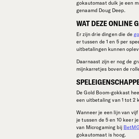
gokautomaat duik je een mi
genaamd Doug Deep.
WAT DEZE ONLINE 
Er zijn drie dingen die de
g
er tussen de 1 en 5 per sp
uitbetalingen kunnen oplev
Daarnaast zijn er nog de gr
mijnkarretjes boven de rol
SPELEIGENSCHAPP
De Gold Boom-gokkast heeft 
een uitbetaling van 1 tot 2 
Wanneer je een lijn van vi
je tussen de 5 en 10 keer 
van Microgaming bij
BetMG
gokautomaat is hoog.