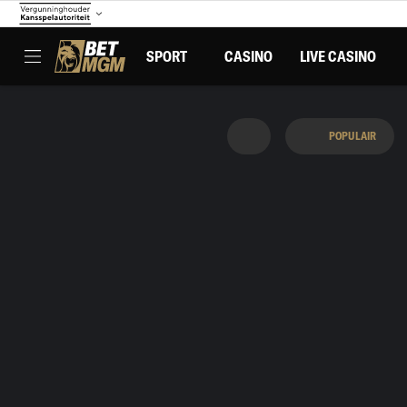
SPORT
CASINO
LIVE CASINO
POPULAIR