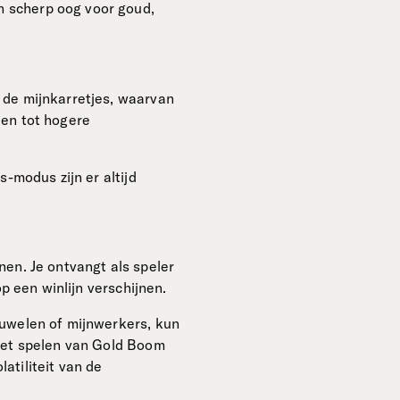
n scherp oog voor goud,
 de mijnkarretjes, waarvan
den tot hogere
s-modus zijn er altijd
nen. Je ontvangt als speler
op een winlijn verschijnen.
ouwelen of mijnwerkers, kun
 het spelen van Gold Boom
latiliteit van de