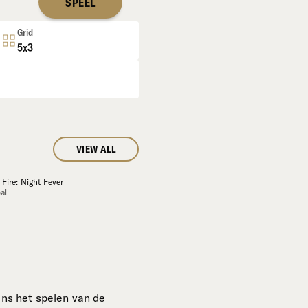
SPEEL
Grid
5x3
VIEW ALL
 Fire: Night Fever
al
ns het spelen van de