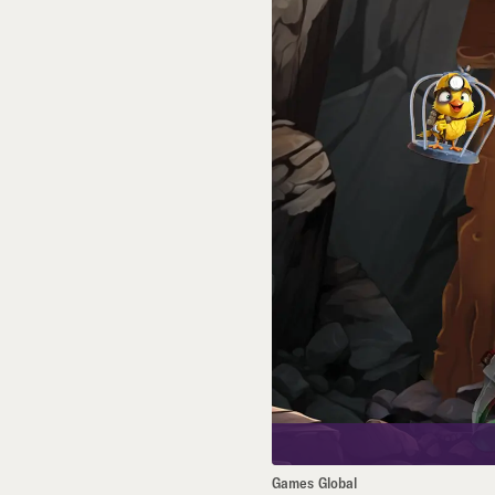
Games Global