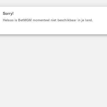
Sorry!
Helaas is BetMGM momenteel niet beschikbaar in je land.
Aangeboden door
CASINO
LIVE CASINO
Gokkasten
Populair
Populair
Roulette