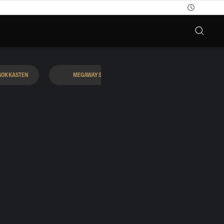
GOKKASTEN
MEGAWAYS
GOKKASTEN
CRASH