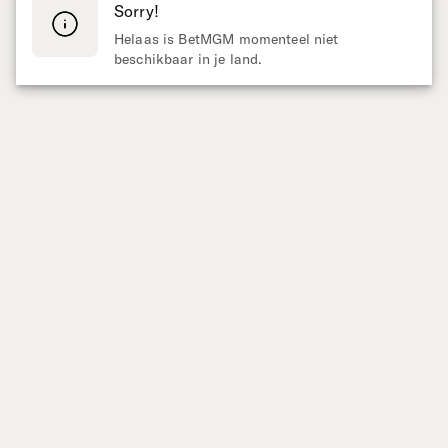
Sorry!
Helaas is BetMGM momenteel niet
beschikbaar in je land.
Aangeboden door
SPORT WEDDEN
CASINO
Live Wedden
Gokkasten
Voetbal
Populair
Darts
Nieuwe Gokkasten
Tennis
Vegas