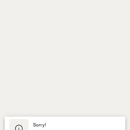
Sorry!