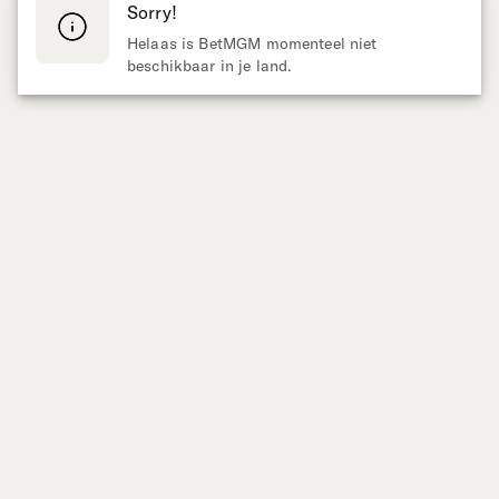
Sorry!
Helaas is BetMGM momenteel niet
beschikbaar in je land.
Aangeboden door
SPORT WEDDEN
CASINO
Live Wedden
Gokkasten
Voetbal
Populair
Darts
Nieuwe Gokkasten
Tennis
Vegas