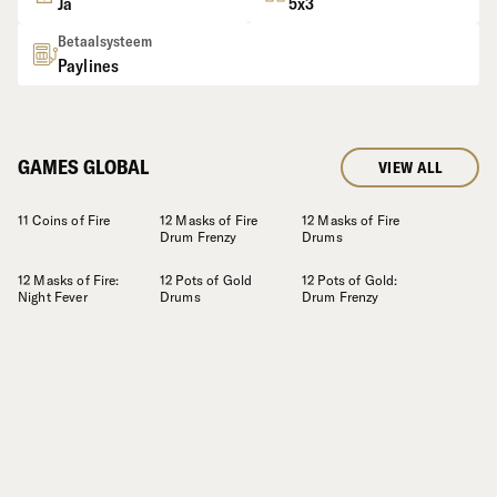
Ja
5x3
Betaalsysteem
Paylines
GAMES GLOBAL
VIEW ALL
11 Coins of Fire
12 Masks of Fire
12 Masks of Fire
Drum Frenzy
Drums
12 Masks of Fire:
12 Pots of Gold
12 Pots of Gold:
Night Fever
Drums
Drum Frenzy