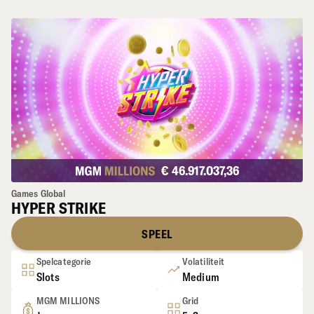
€ 46.917.037,36
Games Global
HYPER STRIKE
SPEEL
Spelcategorie
Volatiliteit
Slots
Medium
MGM MILLIONS
Grid