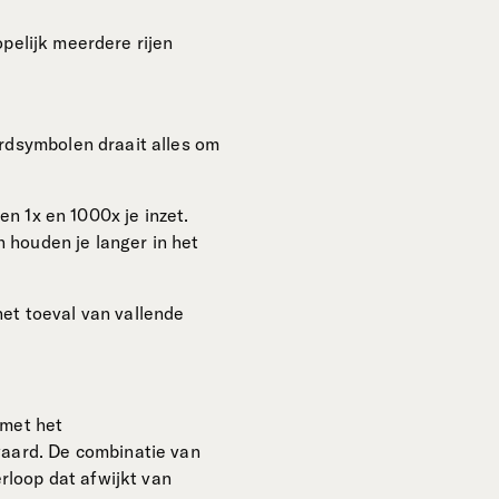
opelijk meerdere rijen
rdsymbolen draait alles om
n 1x en 1000x je inzet.
 houden je langer in het
het toeval van vallende
 met het
aard. De combinatie van
rloop dat afwijkt van