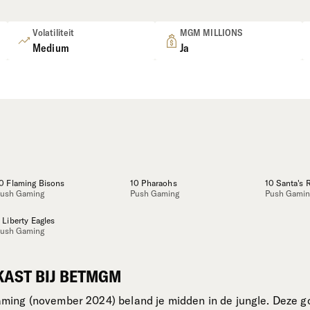
Volatiliteit
MGM MILLIONS
Medium
Ja
0 Flaming Bisons
10 Pharaohs
10 Santa's 
ush Gaming
Push Gaming
Push Gamin
 Liberty Eagles
ush Gaming
AST BIJ BETMGM
ming (november 2024) beland je midden in de jungle. Deze g