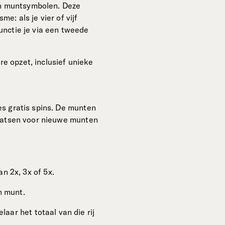
an muntsymbolen. Deze
e: als je vier of vijf
functie je via een tweede
e opzet, inclusief unieke
es gratis spins. De munten
laatsen voor nieuwe munten
 2x, 3x of 5x.
n munt.
aar het totaal van die rij