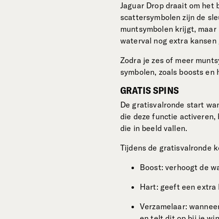
Jaguar Drop draait om het
scattersymbolen zijn de sle
muntsymbolen krijgt, maar 
waterval nog extra kansen
Zodra je zes of meer munts
symbolen, zoals boosts en h
GRATIS SPINS
De gratisvalronde start wa
die deze functie activeren
die in beeld vallen.
Tijdens de gratisvalronde 
Boost: verhoogt de w
Hart: geeft een extra 
Verzamelaar: wanneer 
en telt dit op bij je win