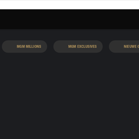
MGM MILLIONS
MGM EXCLUSIVES
NIEUWE 