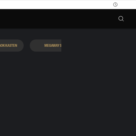
GOKKASTEN
MEGAWAYS
GOKKASTEN
CRASH