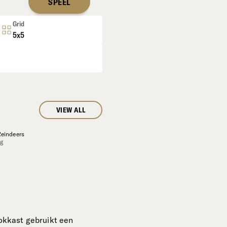
SPEEL
Grid
5x5
VIEW ALL
Reindeers
g
okkast gebruikt een