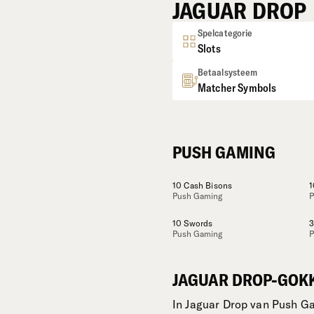
JAGUAR DROP
Spelcategorie
Slots
Betaalsysteem
Matcher Symbols
PUSH GAMING
10 Cash Bisons
1
Push Gaming
P
10 Swords
3
Push Gaming
P
JAGUAR DROP-GOKK
In Jaguar Drop van Push Ga