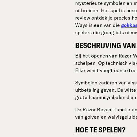
mysterieuze symbolen en m
uitbreiden. Het spel is be
review ontdek je precies h
Ways is een van die
gokka
spelers die graag iets nieu
BESCHRIJVING VAN
Bij het openen van Razor Wa
schelpen. Op technisch vlak
Elke winst voegt een extra 
Symbolen variëren van visse
uitbetaling geven. De witte
grote haaiensymbolen die r
De Razor Reveal-functie e
van golven en walvisgeluid
HOE TE SPELEN?