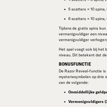
5 scatters = 10 spins,
6 scatters = 10 spins,
Tijdens de gratis spins ku
vermenigvuldiger een niveau
vermenigvuldiger verhogen: 
Het spel voegt ook bij het 
niveau. Dit betekent dat d
BONUSFUNCTIE
De Razor Reveal-functie is
mysteriesymbolen op drie o
van de volgende:
Onmiddellijke geldp
Vermenigvuldigers (2