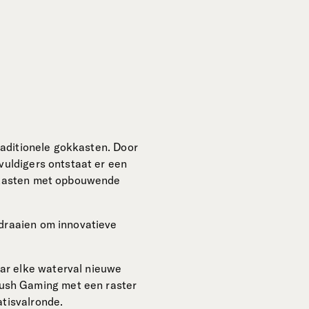
raditionele gokkasten. Door
uldigers ontstaat er een
okkasten met opbouwende
draaien om innovatieve
aar elke waterval nieuwe
Push Gaming met een raster
atisvalronde.