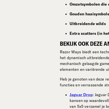
Omzetsymbolen die e
Gouden haaisymbole
Uitbreidende wilds
Extra scatters (in he
BEKIJK OOK DEZE 
Razor Ways biedt een techn
het dynamisch uitbreidende
mechanisch gelaagde gamep
elementen en variërende u
Heb je genoten van deze r
functies en verrassende st
Jaguar Drop
: Jaguar
kansen op waardevoll
van 5x5 verzamel je b