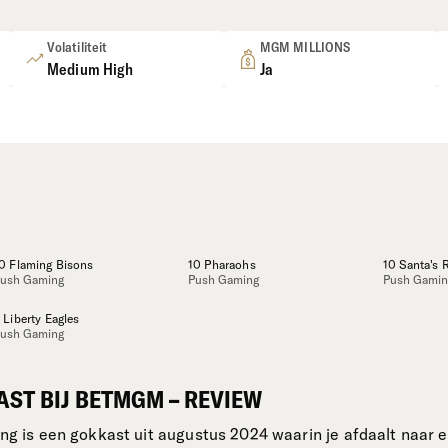
Volatiliteit
MGM MILLIONS
Medium High
Ja
0 Flaming Bisons
10 Pharaohs
10 Santa's 
ush Gaming
Push Gaming
Push Gamin
 Liberty Eagles
ush Gaming
ST BIJ BETMGM – REVIEW
g is een gokkast uit augustus 2024 waarin je afdaalt naar 