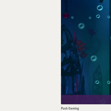
Push Gaming