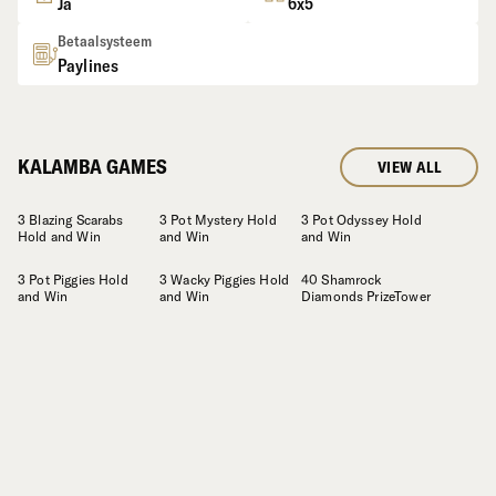
Ja
6x5
Betaalsysteem
Paylines
KALAMBA GAMES
VIEW ALL
3 Blazing Scarabs
3 Pot Mystery Hold
3 Pot Odyssey Hold
Hold and Win
and Win
and Win
3 Pot Piggies Hold
3 Wacky Piggies Hold
40 Shamrock
and Win
and Win
Diamonds PrizeTower