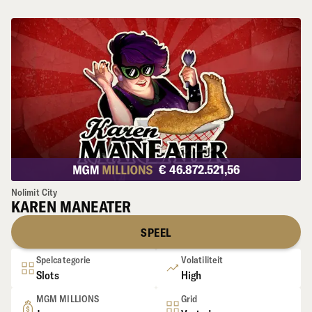
€ 46.872.521,56
Nolimit City
KAREN MANEATER
SPEEL
Spelcategorie
Volatiliteit
Slots
High
MGM MILLIONS
Grid