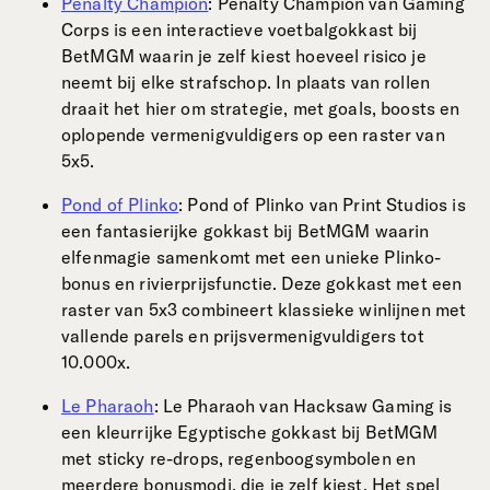
Penalty Champion
: Penalty Champion van Gaming
Corps is een interactieve voetbalgokkast bij
BetMGM waarin je zelf kiest hoeveel risico je
neemt bij elke strafschop. In plaats van rollen
draait het hier om strategie, met goals, boosts en
oplopende vermenigvuldigers op een raster van
5x5.
Pond of Plinko
: Pond of Plinko van Print Studios is
een fantasierijke gokkast bij BetMGM waarin
elfenmagie samenkomt met een unieke Plinko-
bonus en rivierprijsfunctie. Deze gokkast met een
raster van 5x3 combineert klassieke winlijnen met
vallende parels en prijsvermenigvuldigers tot
10.000x.
Le Pharaoh
: Le Pharaoh van Hacksaw Gaming is
een kleurrijke Egyptische gokkast bij BetMGM
met sticky re-drops, regenboogsymbolen en
meerdere bonusmodi, die je zelf kiest. Het spel