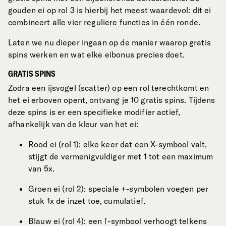
gouden ei op rol 3 is hierbij het meest waardevol: dit ei
combineert alle vier reguliere functies in één ronde.
Laten we nu dieper ingaan op de manier waarop gratis
spins werken en wat elke eibonus precies doet.
GRATIS SPINS
Zodra een ijsvogel (scatter) op een rol terechtkomt en
het ei erboven opent, ontvang je 10 gratis spins. Tijdens
deze spins is er een specifieke modifier actief,
afhankelijk van de kleur van het ei:
Rood ei (rol 1): elke keer dat een X-symbool valt,
stijgt de vermenigvuldiger met 1 tot een maximum
van 5x.
Groen ei (rol 2): speciale +-symbolen voegen per
stuk 1x de inzet toe, cumulatief.
Blauw ei (rol 4): een ↑-symbool verhoogt telkens