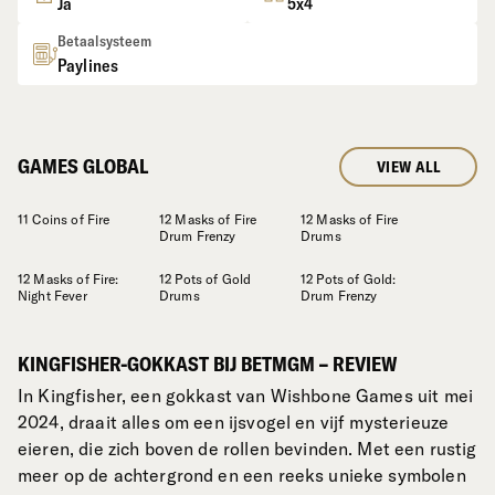
Ja
5x4
Betaalsysteem
Paylines
GAMES GLOBAL
VIEW ALL
11 Coins of Fire
12 Masks of Fire
12 Masks of Fire
Drum Frenzy
Drums
12 Masks of Fire:
12 Pots of Gold
12 Pots of Gold:
Night Fever
Drums
Drum Frenzy
KINGFISHER-GOKKAST BIJ BETMGM – REVIEW
In Kingfisher, een gokkast van Wishbone Games uit mei
2024, draait alles om een ijsvogel en vijf mysterieuze
eieren, die zich boven de rollen bevinden. Met een rustig
meer op de achtergrond en een reeks unieke symbolen