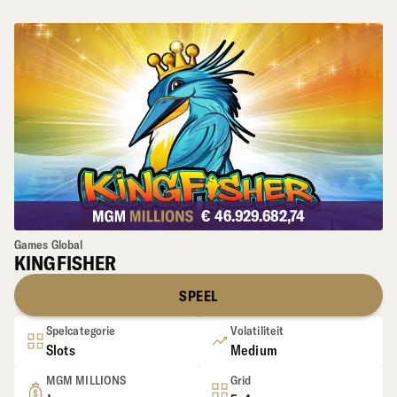
€ 46.929.682,74
Games Global
KINGFISHER
SPEEL
Spelcategorie
Volatiliteit
Slots
Medium
MGM MILLIONS
Grid