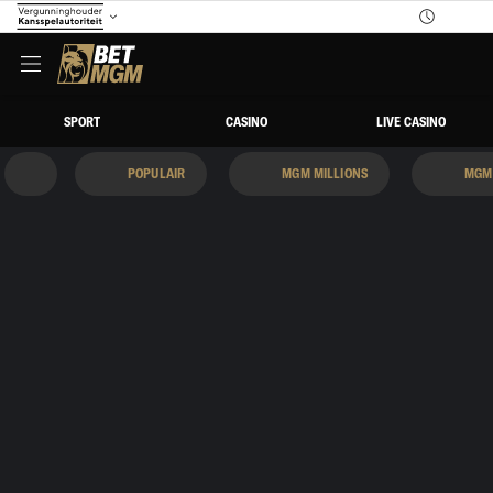
SPORT
CASINO
LIVE CASINO
POPULAIR
MGM MILLIONS
MGM